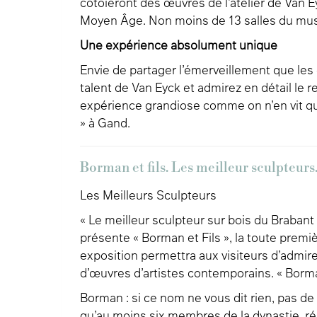
côtoieront des œuvres de l’atelier de Van 
Moyen Âge. Non moins de 13 salles du mus
Une expérience absolument unique
Envie de partager l’émerveillement que le
talent de Van Eyck et admirez en détail le 
expérience grandiose comme on n’en vit qu
» à Gand.
Borman et fils. Les meilleur sculpteurs
Les Meilleurs Sculpteurs
« Le meilleur sculpteur sur bois du Brabant
présente « Borman et Fils », la toute premiè
exposition permettra aux visiteurs d’admir
d’œuvres d’artistes contemporains. « Borman
Borman : si ce nom ne vous dit rien, pas d
qu’au moins six membres de la dynastie, ré