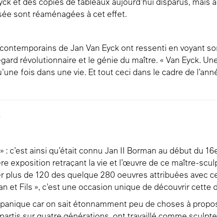
Eyck et des copies de tableaux aujourd’hui disparus, mais
ée sont réaménagées à cet effet.
s contemporains de Jan Van Eyck ont ressenti en voyant so
regard révolutionnaire et le génie du maître. « Van Eyck. U
’une fois dans une vie. Et tout ceci dans le cadre de l’a
.
 » : c’est ainsi qu’était connu Jan II Borman au début du 
re exposition retraçant la vie et l’œuvre de ce maître-sculp
er plus de 120 des quelque 280 oeuvres attribuées avec ce
 et Fils », c’est une occasion unique de découvrir cette dy
e panique car on sait étonnamment peu de choses à propos 
partis sur quatre générations, ont travaillé comme sculpt