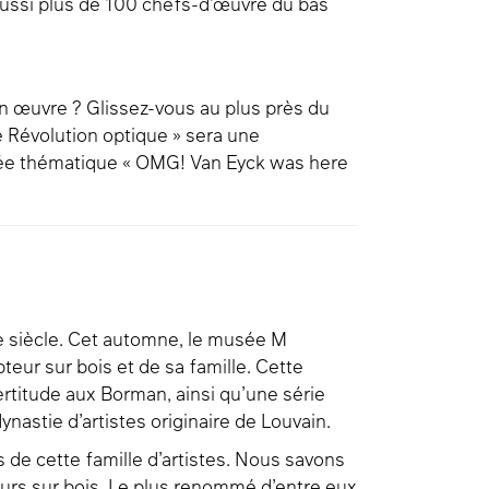
 aussi plus de 100 chefs-d’œuvre du bas
n œuvre ? Glissez-vous au plus près du
ne Révolution optique » sera une
nnée thématique « OMG! Van Eyck was here
16e siècle. Cet automne, le musée M
teur sur bois et de sa famille. Cette
rtitude aux Borman, ainsi qu’une série
nastie d’artistes originaire de Louvain.
de cette famille d’artistes. Nous savons
eurs sur bois. Le plus renommé d’entre eux