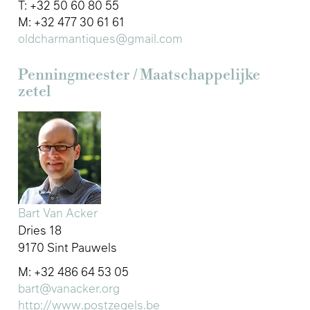
T: +32 50 60 80 55
M: +32 477 30 61 61
oldcharmantiques@gmail.com
Penningmeester / Maatschappelijke
zetel
Bart Van Acker
Dries 18
9170 Sint Pauwels
M: +32 486 64 53 05
bart@vanacker.org
http://www.postzegels.be