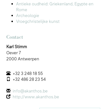
Antieke oudheid: Griekenland, Egypte en
Rome
Archeologie
Vroegchristelijke kunst
Contact
Karl Stimm
Oever 7
2000 Antwerpen
+32 3 248 18 55
+32 486 28 23 54
info@akanthos.be
http://www.akanthos.be