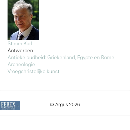
Stimm Karl
Antwerpen
Antieke oudheid: Griekenland, Egypte en Rome
Archeologie
Vroegchristelijke kunst
© Argus 2026