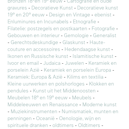
Bronzen 18°en 19° eeuw
-
Cartografie en oude
gravures
-
Decoratieve Kunst
-
Decoratieve kunst
19° en 20° eeuw
-
Design en Vintage
-
ebenist
-
Enluminures en Incunabels
-
Etnografie
-
Filatelie: postzegels en postkaarten
-
Fotografie
-
Gebouwen en interieur
-
Gemologie
-
Generalist
-
Gerechtsdeskundige
-
Glaskunst
-
Haute-
couture en accessoires
-
Hedendaagse kunst
-
Ikonen en Russische kunst
-
Islamitische kunst
-
Ivoor en email
-
Judaica
-
Juwelen
-
Keramiek en
porselein Azië
-
Keramiek en porselein Europa
-
Keramiek: Europa & Azië
-
Kilims en textilia
-
Kleine uurwerken en polshorloges
-
Klokken en
pendules
-
Kunst uit het Middenoosten
-
Meubelen 18° en 19° eeuw
-
Meubels
-
Middeleeuwen en Renaissance
-
Moderne kunst
-
Muziekinstrumenten
-
Numismatiek, munten en
penningen
-
Oceanië
-
Oenologie, wijn en
spirituele dranken
-
oldtimers
-
Oldtimers
-