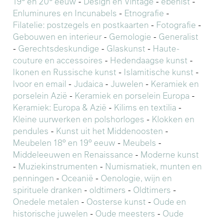
19° en 20° eeuw
-
Design en Vintage
-
ebenist
-
Enluminures en Incunabels
-
Etnografie
-
Filatelie: postzegels en postkaarten
-
Fotografie
-
Gebouwen en interieur
-
Gemologie
-
Generalist
-
Gerechtsdeskundige
-
Glaskunst
-
Haute-
couture en accessoires
-
Hedendaagse kunst
-
Ikonen en Russische kunst
-
Islamitische kunst
-
Ivoor en email
-
Judaica
-
Juwelen
-
Keramiek en
porselein Azië
-
Keramiek en porselein Europa
-
Keramiek: Europa & Azië
-
Kilims en textilia
-
Kleine uurwerken en polshorloges
-
Klokken en
pendules
-
Kunst uit het Middenoosten
-
Meubelen 18° en 19° eeuw
-
Meubels
-
Middeleeuwen en Renaissance
-
Moderne kunst
-
Muziekinstrumenten
-
Numismatiek, munten en
penningen
-
Oceanië
-
Oenologie, wijn en
spirituele dranken
-
oldtimers
-
Oldtimers
-
Onedele metalen
-
Oosterse kunst
-
Oude en
historische juwelen
-
Oude meesters
-
Oude