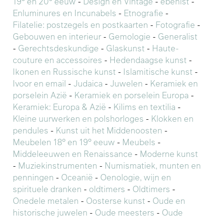
19° en 20° eeuw
-
Design en Vintage
-
ebenist
-
Enluminures en Incunabels
-
Etnografie
-
Filatelie: postzegels en postkaarten
-
Fotografie
-
Gebouwen en interieur
-
Gemologie
-
Generalist
-
Gerechtsdeskundige
-
Glaskunst
-
Haute-
couture en accessoires
-
Hedendaagse kunst
-
Ikonen en Russische kunst
-
Islamitische kunst
-
Ivoor en email
-
Judaica
-
Juwelen
-
Keramiek en
porselein Azië
-
Keramiek en porselein Europa
-
Keramiek: Europa & Azië
-
Kilims en textilia
-
Kleine uurwerken en polshorloges
-
Klokken en
pendules
-
Kunst uit het Middenoosten
-
Meubelen 18° en 19° eeuw
-
Meubels
-
Middeleeuwen en Renaissance
-
Moderne kunst
-
Muziekinstrumenten
-
Numismatiek, munten en
penningen
-
Oceanië
-
Oenologie, wijn en
spirituele dranken
-
oldtimers
-
Oldtimers
-
Onedele metalen
-
Oosterse kunst
-
Oude en
historische juwelen
-
Oude meesters
-
Oude