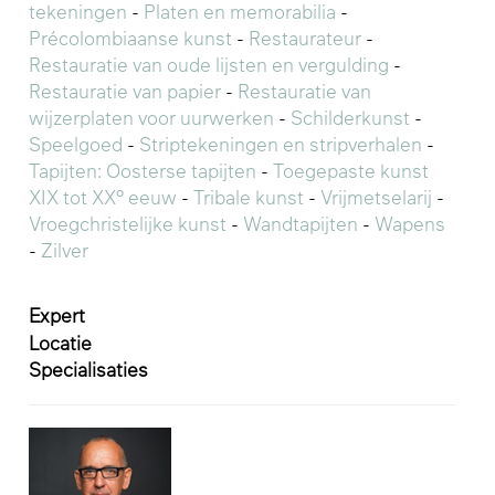
tekeningen
-
Platen en memorabilia
-
Précolombiaanse kunst
-
Restaurateur
-
Restauratie van oude lijsten en vergulding
-
Restauratie van papier
-
Restauratie van
wijzerplaten voor uurwerken
-
Schilderkunst
-
Speelgoed
-
Striptekeningen en stripverhalen
-
Tapijten: Oosterse tapijten
-
Toegepaste kunst
XIX tot XX° eeuw
-
Tribale kunst
-
Vrijmetselarij
-
Vroegchristelijke kunst
-
Wandtapijten
-
Wapens
-
Zilver
Expert
Locatie
Specialisaties