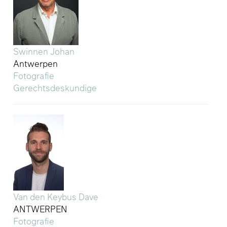
Swinnen Johan
Antwerpen
Fotografie
Gerechtsdeskundige
Van den Keybus Dave
ANTWERPEN
Fotografie