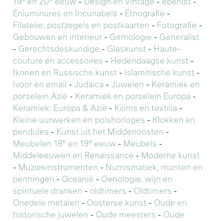
19° en 20° eeuw
-
Design en Vintage
-
ebenist
-
Enluminures en Incunabels
-
Etnografie
-
Filatelie: postzegels en postkaarten
-
Fotografie
-
Gebouwen en interieur
-
Gemologie
-
Generalist
-
Gerechtsdeskundige
-
Glaskunst
-
Haute-
couture en accessoires
-
Hedendaagse kunst
-
Ikonen en Russische kunst
-
Islamitische kunst
-
Ivoor en email
-
Judaica
-
Juwelen
-
Keramiek en
porselein Azië
-
Keramiek en porselein Europa
-
Keramiek: Europa & Azië
-
Kilims en textilia
-
Kleine uurwerken en polshorloges
-
Klokken en
pendules
-
Kunst uit het Middenoosten
-
Meubelen 18° en 19° eeuw
-
Meubels
-
Middeleeuwen en Renaissance
-
Moderne kunst
-
Muziekinstrumenten
-
Numismatiek, munten en
penningen
-
Oceanië
-
Oenologie, wijn en
spirituele dranken
-
oldtimers
-
Oldtimers
-
Onedele metalen
-
Oosterse kunst
-
Oude en
historische juwelen
-
Oude meesters
-
Oude