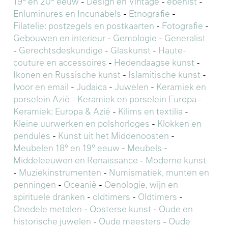
19° en 20° eeuw
-
Design en Vintage
-
ebenist
-
Enluminures en Incunabels
-
Etnografie
-
Filatelie: postzegels en postkaarten
-
Fotografie
-
Gebouwen en interieur
-
Gemologie
-
Generalist
-
Gerechtsdeskundige
-
Glaskunst
-
Haute-
couture en accessoires
-
Hedendaagse kunst
-
Ikonen en Russische kunst
-
Islamitische kunst
-
Ivoor en email
-
Judaica
-
Juwelen
-
Keramiek en
porselein Azië
-
Keramiek en porselein Europa
-
Keramiek: Europa & Azië
-
Kilims en textilia
-
Kleine uurwerken en polshorloges
-
Klokken en
pendules
-
Kunst uit het Middenoosten
-
Meubelen 18° en 19° eeuw
-
Meubels
-
Middeleeuwen en Renaissance
-
Moderne kunst
-
Muziekinstrumenten
-
Numismatiek, munten en
penningen
-
Oceanië
-
Oenologie, wijn en
spirituele dranken
-
oldtimers
-
Oldtimers
-
Onedele metalen
-
Oosterse kunst
-
Oude en
historische juwelen
-
Oude meesters
-
Oude