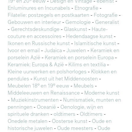
19° en 20° eeuw
-
Design en Vintage
-
ebenist
-
Enluminures en Incunabels
-
Etnografie
-
Filatelie: postzegels en postkaarten
-
Fotografie
-
Gebouwen en interieur
-
Gemologie
-
Generalist
-
Gerechtsdeskundige
-
Glaskunst
-
Haute-
couture en accessoires
-
Hedendaagse kunst
-
Ikonen en Russische kunst
-
Islamitische kunst
-
Ivoor en email
-
Judaica
-
Juwelen
-
Keramiek en
porselein Azië
-
Keramiek en porselein Europa
-
Keramiek: Europa & Azië
-
Kilims en textilia
-
Kleine uurwerken en polshorloges
-
Klokken en
pendules
-
Kunst uit het Middenoosten
-
Meubelen 18° en 19° eeuw
-
Meubels
-
Middeleeuwen en Renaissance
-
Moderne kunst
-
Muziekinstrumenten
-
Numismatiek, munten en
penningen
-
Oceanië
-
Oenologie, wijn en
spirituele dranken
-
oldtimers
-
Oldtimers
-
Onedele metalen
-
Oosterse kunst
-
Oude en
historische juwelen
-
Oude meesters
-
Oude