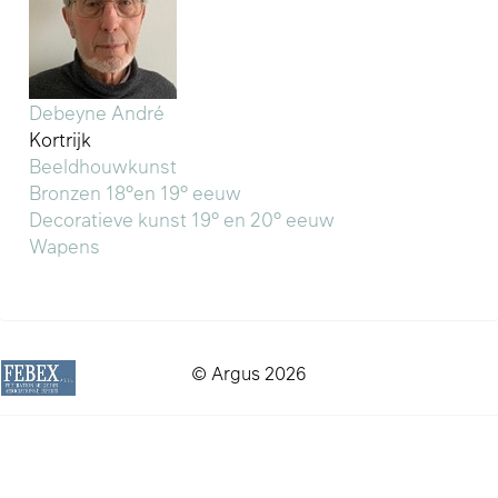
Debeyne André
Kortrijk
Beeldhouwkunst
Bronzen 18°en 19° eeuw
Decoratieve kunst 19° en 20° eeuw
Wapens
© Argus 2026