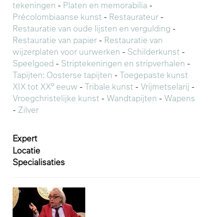
tekeningen
-
Platen en memorabilia
-
Précolombiaanse kunst
-
Restaurateur
-
Restauratie van oude lijsten en vergulding
-
Restauratie van papier
-
Restauratie van
wijzerplaten voor uurwerken
-
Schilderkunst
-
Speelgoed
-
Striptekeningen en stripverhalen
-
Tapijten: Oosterse tapijten
-
Toegepaste kunst
XIX tot XX° eeuw
-
Tribale kunst
-
Vrijmetselarij
-
Vroegchristelijke kunst
-
Wandtapijten
-
Wapens
-
Zilver
Expert
Locatie
Specialisaties