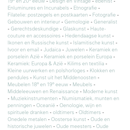
19° en 20° eeuw
-
Design en Vintage
-
ebenist
-
Enluminures en Incunabels
-
Etnografie
-
Filatelie: postzegels en postkaarten
-
Fotografie
-
Gebouwen en interieur
-
Gemologie
-
Generalist
-
Gerechtsdeskundige
-
Glaskunst
-
Haute-
couture en accessoires
-
Hedendaagse kunst
-
Ikonen en Russische kunst
-
Islamitische kunst
-
Ivoor en email
-
Judaica
-
Juwelen
-
Keramiek en
porselein Azië
-
Keramiek en porselein Europa
-
Keramiek: Europa & Azië
-
Kilims en textilia
-
Kleine uurwerken en polshorloges
-
Klokken en
pendules
-
Kunst uit het Middenoosten
-
Meubelen 18° en 19° eeuw
-
Meubels
-
Middeleeuwen en Renaissance
-
Moderne kunst
-
Muziekinstrumenten
-
Numismatiek, munten en
penningen
-
Oceanië
-
Oenologie, wijn en
spirituele dranken
-
oldtimers
-
Oldtimers
-
Onedele metalen
-
Oosterse kunst
-
Oude en
historische juwelen
-
Oude meesters
-
Oude